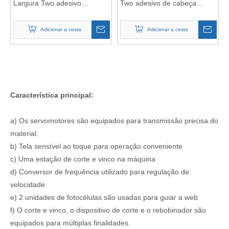
Largura Two adesivo
Two adesivo de cabeça
Etiqueta de cabeça
Máquina de cortador de
Cuttadora de barragem com
barragem com estampagem
Adicionar a cesta
Adicionar a cesta
estampagem quente
quente 400TheRy/min
400TheRy/min
Característica principal:
a) Os servomotores são equipados para transmissão precisa do
material.
b) Tela sensível ao toque para operação conveniente
c) Uma estação de corte e vinco na máquina
d) Conversor de frequência utilizado para regulação de
velocidade
e) 2 unidades de fotocélulas são usadas para guiar a web
f) O corte e vinco, o dispositivo de corte e o rebobinador são
equipados para múltiplas finalidades.