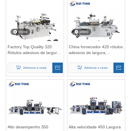
rebobinagem
vídeo
vídeo
Factory Top Quality 320
China fornecedor 420 rótulos
Rótulos adesivos de largura,
adesivos de largura,
espuma, folhas de plástico
espuma, lençóis plásticos
Máquina de cortador de
Máquina de cortador de
Adicionar a cesta
Adicionar a cesta
barragem com mesa de
barragem com estampagem
lençol
quente
Alto desempenho 350
Alta velocidade 450 Largura