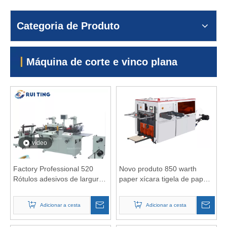
Categoria de Produto
Máquina de corte e vinco plana
vídeo
Factory Professional 520
Novo produto 850 warth
Rótulos adesivos de largura,
paper xícara tigela de papel
lençóis de plástico, máquina
tigela de linha única
de cortador de barra de
cortadora de papel fãs de
Adicionar a cesta
Adicionar a cesta
espuma de espuma com
papel de máquina
unniwnd separada e