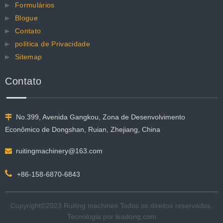
Formulários
Blogue
Contato
política de Privacidade
Sitemap
Contato
No.399, Avenida Gangkou, Zona de Desenvolvimento

Econômico de Dongshan, Ruian, Zhejiang, China
ruitingmachinery@163.com


+86-158-6870-6843
Copyright©2023 Ruiting machines Todos os direitos reservados.​​​​​​​
Tecnologia por
leadong.com