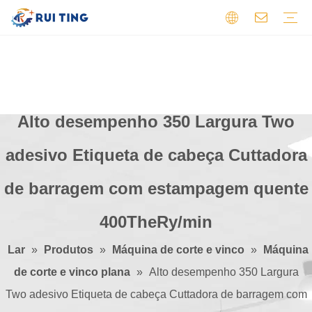
Máquina de impressão flexográfica
PWB de alumínio
Máquina de corte e vinco
PCB de dois lados
Máquina de corte
PCB flexível
Máquina de pré-impressão
PCB HDI
PCB de alta frequência
Máquina de corte de folhas
PCB multicamadas
Outro
PCB de lado único
Perfil
Vídeo
Certificados
Opinião
Alto desempenho 350 Largura Two
adesivo Etiqueta de cabeça Cuttadora
de barragem com estampagem quente
400TheRy/min
Lar
»
Produtos
»
Máquina de corte e vinco
»
Máquina
de corte e vinco plana
»
Alto desempenho 350 Largura
Two adesivo Etiqueta de cabeça Cuttadora de barragem com