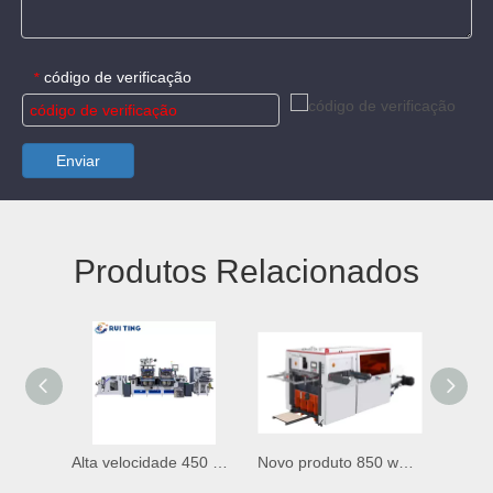
código de verificação
*
Enviar
Produtos Relacionados
Alta velocidade 450 Largura Two adesivo de cabeça Máquina de cortador de barragem com estampagem quente 400TheRy/min
Novo produto 850 warth paper xícara tigela de papel tigela de linha única cortadora de papel fãs de papel de máquina